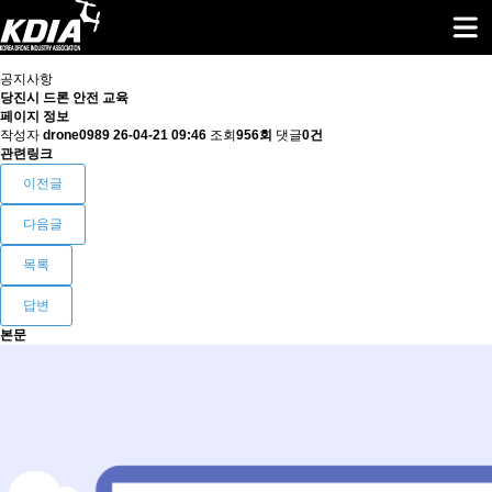
공지사항
당진시 드론 안전 교육
페이지 정보
작성자
drone0989
26-04-21 09:46
조회
956회
댓글
0건
관련링크
이전글
다음글
목록
답변
본문