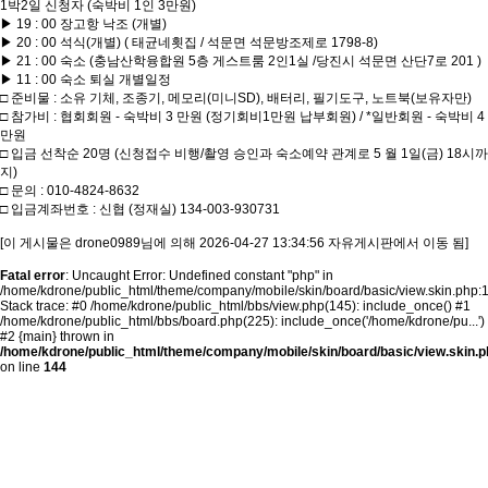
1박2일 신청자 (숙박비 1인 3만원)
▶ 19 : 00 장고항 낙조 (개별)
▶ 20 : 00 석식(개별) ( 태균네횟집 / 석문면 석문방조제로 1798-8)
▶ 21 : 00 숙소 (충남산학융합원 5층 게스트룸 2인1실 /당진시 석문면 산단7로 201 )
▶ 11 : 00 숙소 퇴실 개별일정
□ 준비물 : 소유 기체, 조종기, 메모리(미니SD), 배터리, 필기도구, 노트북(보유자만)
□ 참가비 : 협회회원 - 숙박비 3 만원 (정기회비1만원 납부회원) / *일반회원 - 숙박비 4
만원
□ 입금 선착순 20명 (신청접수 비행/촬영 승인과 숙소예약 관계로 5 월 1일(금) 18시까
지)
□ 문의 : 010-4824-8632
□ 입금계좌번호 : 신협 (정재실) 134-003-930731
[이 게시물은 drone0989님에 의해 2026-04-27 13:34:56 자유게시판에서 이동 됨]
Fatal error
: Uncaught Error: Undefined constant "php" in
/home/kdrone/public_html/theme/company/mobile/skin/board/basic/view.skin.php:
Stack trace: #0 /home/kdrone/public_html/bbs/view.php(145): include_once() #1
/home/kdrone/public_html/bbs/board.php(225): include_once('/home/kdrone/pu...')
#2 {main} thrown in
/home/kdrone/public_html/theme/company/mobile/skin/board/basic/view.skin.p
on line
144