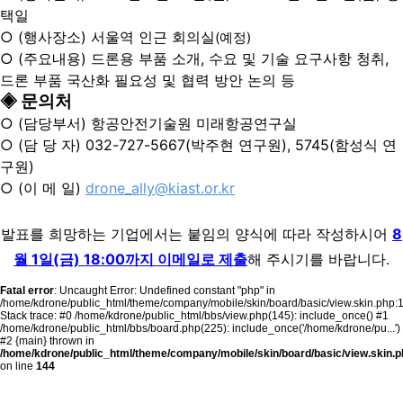
택일
○ (행사장소) 서울역 인근 회의실
(예정)
○ (주요내용) 드론용 부품 소개, 수요 및 기술 요구사항 청취,
드론 부품 국산화 필요성 및 협력 방안 논의 등
◈ 문의처
○ (담당부서) 항공안전기술원 미래항공연구실
○ (담 당 자) 032-727-5667(박주현 연구원), 5745(함성식 연
구원)
○ (이 메 일)
drone_ally@kiast.or.kr
발표를 희망하는 기업에서는 붙임의 양식에 따라 작성하시어
8
월 1일(금) 18:00까지 이메일로 제출
해 주시기를 바랍니다.
Fatal error
: Uncaught Error: Undefined constant "php" in
/home/kdrone/public_html/theme/company/mobile/skin/board/basic/view.skin.php:
Stack trace: #0 /home/kdrone/public_html/bbs/view.php(145): include_once() #1
/home/kdrone/public_html/bbs/board.php(225): include_once('/home/kdrone/pu...')
#2 {main} thrown in
/home/kdrone/public_html/theme/company/mobile/skin/board/basic/view.skin.p
on line
144