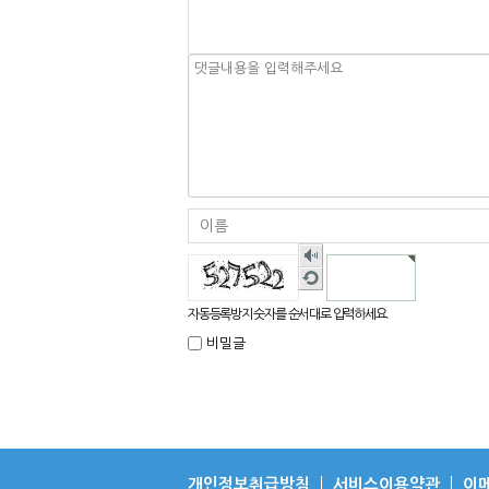
숫
자
새
음
로
성
고
자동등록방지 숫자를 순서대로 입력하세요.
듣
침
기
비밀글
개인정보취급방침
서비스이용약관
이