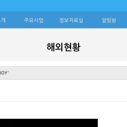
소개
주요사업
정보자료실
알림방
해외현황
OY'