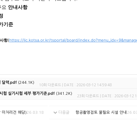
주요
안내사항
정
가기준
지사항
(
https://lic.kotsa.or.kr/tsportal/board/index.do?menu_idx=9&manag
달력.pdf
(244.1K)
10회 다운로드 | DATE : 2026-03-12 14:59:48
험 실기시험 세부 평가기준.pdf
(341.2K)
23회 다운로드 | DATE : 2026-03-12 1
 미처리건 해당)
26.03.18
다음글
항공촬영검토 불필요 시설 안내
26.0