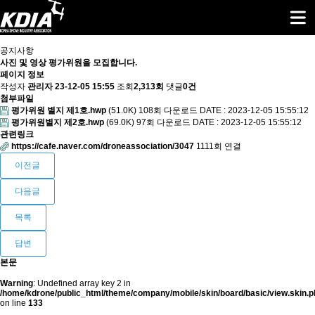
공지사항
사진 및 영상 평가위원을 모집합니다.
페이지 정보
작성자
관리자
23-12-05 15:55
조회
2,313회
댓글
0건
첨부파일
평가위원 별지 제1호.hwp
(51.0K)
108회 다운로드
DATE : 2023-12-05 15:55:12
평가위원별지 제2호.hwp
(69.0K)
97회 다운로드
DATE : 2023-12-05 15:55:12
관련링크
https://cafe.naver.com/droneassociation/3047
1111회 연결
이전글
다음글
목록
답변
본문
Warning
: Undefined array key 2 in
/home/kdrone/public_html/theme/company/mobile/skin/board/basic/view.skin.p
on line
133