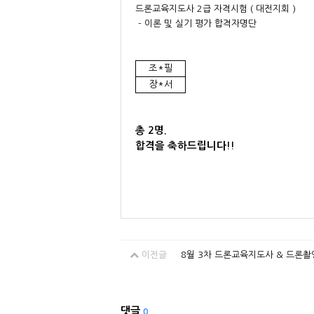
드론교육지도사 2급 자격시험 ( 대전지회 )
- 이론 및 실기 평가 합격자명단
조*필
장*서
총 2명.
합격을 축하드립니다!!
이전글
8월 3차 드론교육지도사 & 드론촬
댓글
0