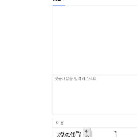
숫
자
새