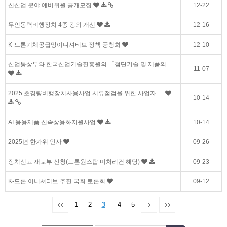
신산업 분야 예비위원 공개모집
12-22
무인동력비행장치 4종 강의 개선
12-16
K-드론기체공급망이니셔티브 정책 공청회
12-10
산업통상부와 한국산업기술진흥원의 「첨단기술 및 제품의 …
11-07
2025 초경량비행장치사용사업 서류점검을 위한 사업자 …
10-14
AI 응용제품 신속상용화지원사업
10-14
2025년 한가위 인사
09-26
장치신고 재교부 신청(드론원스탑 미처리건 해당)
09-23
K-드론 이니셔티브 추진 국회 토론회
09-12
1
2
3
4
5