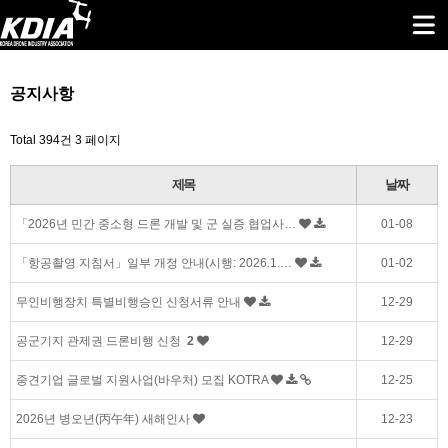
공지사항
Total 394건
3 페이지
제목
날짜
「2026년 민간 중소형 드론 개발 및 군 실증 협업사…
01-08
「항공촬영 지침서」일부 개정 안내(시행: 2026.1.…
01-02
무인비행장치 특별비행승인 신청서류 안내
12-29
공군기지 관제권 드론비행 신청
2
12-29
중견기업 글로벌 지원사업(바우처) 모집 KOTRA
12-25
2026년 병오년(丙午年) 새해인사
12-23