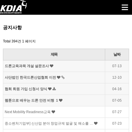
공지사항
Total 394건
1 페이지
제목
날짜
드론교육과목 개설 설문조사
07-13
사단법인 한국드론산업협회 이전
12-10
협회 회원 가입 신청서 양식
04-16
웹툰으로 배우는 드론 안전 비행
1
07-05
Next Mobility Readiness교육
07-27
중소벤처기업부] 신산업 분야 창업규제 발굴 및 해소를 …
07-23