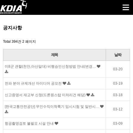
공지사항
Total 394건
2 페이지
제목
날짜
미8군 관할(천안,아산일대) 비행승인신청방법 안내(변경…
03-20
전파 분야 규제개선 아이디어 공모전
03-19
신고증명서 재교부 신청(드론원스탑 미처리건 해당)
03-18
[한국교통안전공단] 무인수직이착륙기 임시시험 및 일반시…
03-12
항공촬영검토 불필요 시설 안내
03-09